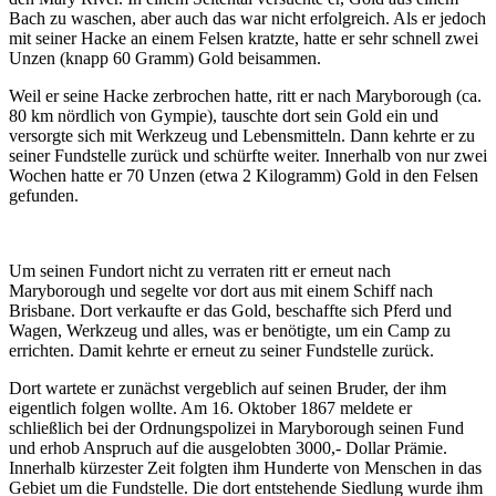
Bach zu waschen, aber auch das war nicht erfolgreich. Als er jedoch
mit seiner Hacke an einem Felsen kratzte, hatte er sehr schnell zwei
Unzen (knapp 60 Gramm) Gold beisammen.
Weil er seine Hacke zerbrochen hatte, ritt er nach Maryborough (ca.
80 km nördlich von Gympie), tauschte dort sein Gold ein und
versorgte sich mit Werkzeug und Lebensmitteln. Dann kehrte er zu
seiner Fundstelle zurück und schürfte weiter. Innerhalb von nur zwei
Wochen hatte er 70 Unzen (etwa 2 Kilogramm) Gold in den Felsen
gefunden.
Um seinen Fundort nicht zu verraten ritt er erneut nach
Maryborough und segelte vor dort aus mit einem Schiff nach
Brisbane. Dort verkaufte er das Gold, beschaffte sich Pferd und
Wagen, Werkzeug und alles, was er benötigte, um ein Camp zu
errichten. Damit kehrte er erneut zu seiner Fundstelle zurück.
Dort wartete er zunächst vergeblich auf seinen Bruder, der ihm
eigentlich folgen wollte. Am 16. Oktober 1867 meldete er
schließlich bei der Ordnungspolizei in Maryborough seinen Fund
und erhob Anspruch auf die ausgelobten 3000,- Dollar Prämie.
Innerhalb kürzester Zeit folgten ihm Hunderte von Menschen in das
Gebiet um die Fundstelle. Die dort entstehende Siedlung wurde ihm