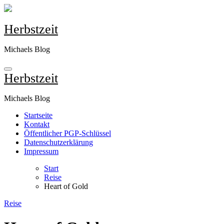
Zum
Inhalt
springen
Herbstzeit
Michaels Blog
Herbstzeit
Michaels Blog
Startseite
Kontakt
Öffentlicher PGP-Schlüssel
Datenschutzerklärung
Impressum
Start
Reise
Heart of Gold
Reise