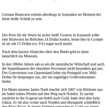
German Bratwurst scheint allerdings in Australien im Moment der
letzte heiße Scheiß zu sein.
Der Preis für die Wurst ist sicher heiß! Gestern in Eumundi sollte
eine Bratwurst im Brötchen 14 Dollar kosten, heute hier in Gympie
ist sie mit 15 Dollar (ca. 9 €) sogar noch teurer.
Nach dem kurzen Abstecher über den Markt geht es dann
tatsächlich ins Museum.
In den 1860er Jahren sah es um die australische Wirtschaft und auch
die Staatsfinanzen der einzelnen Provinzen nicht besonders gut aus.
Der Gouverneur von Queensland lobte ein Preisgeld von 3000
Dollar für denjenigen aus, der ein ergiebiges Goldvorkommen
findet.
Ein Mann namens James Nash machte sich 1867 von Brisbane aus
im Sattel seines Pferdes auf den Weg nach Norden. Er suchte
zunächst in der Gegend um Imbil nach Gold, hatte dort aber kein
Glück. Er ritt also weiter nach Norden und überquerte schließlich
den Mary River. In einem Seitental versuchte er, Gold aus einem