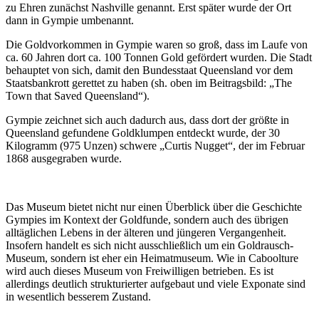
zu Ehren zunächst Nashville genannt. Erst später wurde der Ort
dann in Gympie umbenannt.
Die Goldvorkommen in Gympie waren so groß, dass im Laufe von
ca. 60 Jahren dort ca. 100 Tonnen Gold gefördert wurden. Die Stadt
behauptet von sich, damit den Bundesstaat Queensland vor dem
Staatsbankrott gerettet zu haben (sh. oben im Beitragsbild: „The
Town that Saved Queensland“).
Gympie zeichnet sich auch dadurch aus, dass dort der größte in
Queensland gefundene Goldklumpen entdeckt wurde, der 30
Kilogramm (975 Unzen) schwere „Curtis Nugget“, der im Februar
1868 ausgegraben wurde.
Das Museum bietet nicht nur einen Überblick über die Geschichte
Gympies im Kontext der Goldfunde, sondern auch des übrigen
alltäglichen Lebens in der älteren und jüngeren Vergangenheit.
Insofern handelt es sich nicht ausschließlich um ein Goldrausch-
Museum, sondern ist eher ein Heimatmuseum. Wie in Caboolture
wird auch dieses Museum von Freiwilligen betrieben. Es ist
allerdings deutlich strukturierter aufgebaut und viele Exponate sind
in wesentlich besserem Zustand.