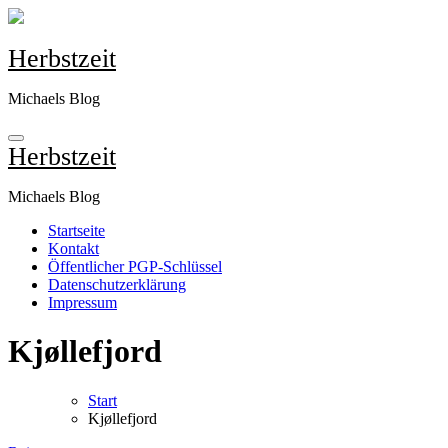
Zum
Inhalt
springen
Herbstzeit
Michaels Blog
Herbstzeit
Michaels Blog
Startseite
Kontakt
Öffentlicher PGP-Schlüssel
Datenschutzerklärung
Impressum
Kjøllefjord
Start
Kjøllefjord