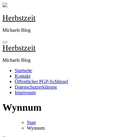
Zum
Inhalt
springen
Herbstzeit
Michaels Blog
Herbstzeit
Michaels Blog
Startseite
Kontakt
Öffentlicher PGP-Schlüssel
Datenschutzerklärung
Impressum
Wynnum
Start
Wynnum