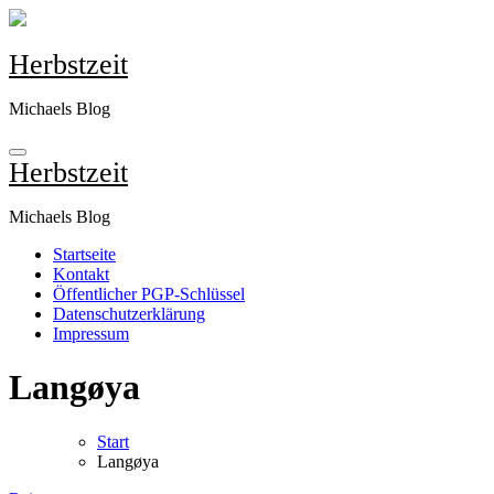
Zum
Inhalt
springen
Herbstzeit
Michaels Blog
Herbstzeit
Michaels Blog
Startseite
Kontakt
Öffentlicher PGP-Schlüssel
Datenschutzerklärung
Impressum
Langøya
Start
Langøya