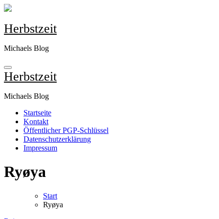
Zum
Inhalt
springen
Herbstzeit
Michaels Blog
Herbstzeit
Michaels Blog
Startseite
Kontakt
Öffentlicher PGP-Schlüssel
Datenschutzerklärung
Impressum
Ryøya
Start
Ryøya